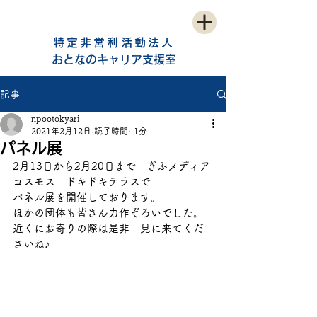
特定非営利活動法人
おとなのキャリア支援室
記事
npootokyari
2021年2月12日
読了時間: 1分
パネル展
2月13日から2月20日まで　ぎふメディア
コスモス　ドキドキテラスで
パネル展を開催しております。
ほかの団体も皆さん力作ぞろいでした。
近くにお寄りの際は是非　見に来てくだ
さいね♪